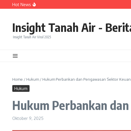
Lewati ke konten
Hot News
BPKP Buka Perhitungan Kerugian Negara Rp992,8 Miliar d
Ambisi PSI Jadikan Jawa Tengah “Kandang Gajah” Menuai S
Pengendara Motor Diduga Melawan Arah di Pakansari, 
Insight Tanah Air - Beri
Insight Tanah Air Viral 2025
Home
/
Hukum
/
Hukum Perbankan dan Pengawasan Sektor Keuang
Hukum
Hukum Perbankan dan 
Oktober 9, 2025