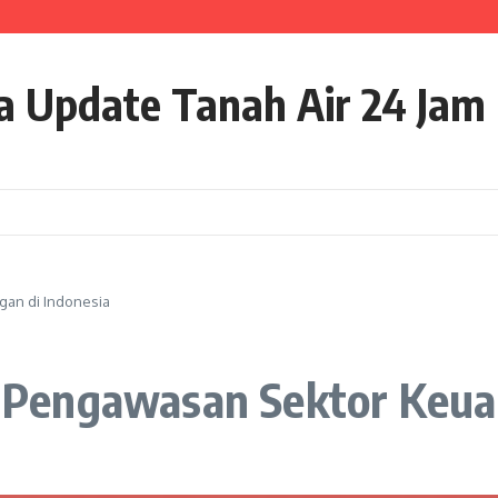
alam Kasus LPEI, Ini yang Jadi Sorotan
orotan, Target Politik Dinilai Terlalu Tinggi
Tiga Orang Terluka dalam Kecelakaan
ta Update Tanah Air 24 Jam
an di Indonesia
Pengawasan Sektor Keuan