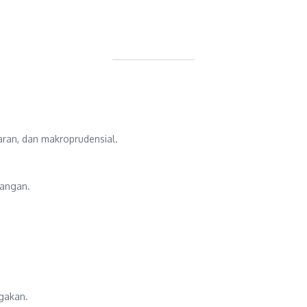
aran, dan makroprudensial.
uangan.
gakan.