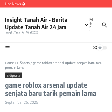
Lewati ke konten
BPKP Buka Perhitungan Kerugian Negara Rp992,8 Miliar
Hot News
dalam Kasus LPEI, Ini yang Jadi Sorotan
Ambisi PSI Jadikan Jawa Tengah “Kandang Gajah”
Menuai Sorotan, Target Politik Dinilai Terlalu Tinggi
Pengendara Motor Diduga Melawan Arah di Pakansari,
Insight Tanah Air - Berita
M
Tiga Orang Terluka dalam Kecelakaan
e
Update Tanah Air 24 Jam
n
u
Insight Tanah Air Viral 2025
Home
/
E-Sports
/
game roblox arsenal update senjata baru tarik
pemain lama
E-Sports
game roblox arsenal update
senjata baru tarik pemain lama
September 25, 2025