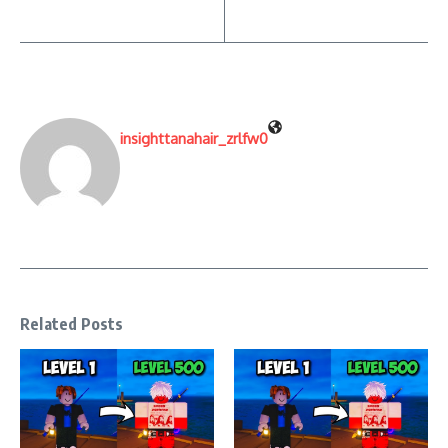
insighttanahair_zrlfw0
Related Posts