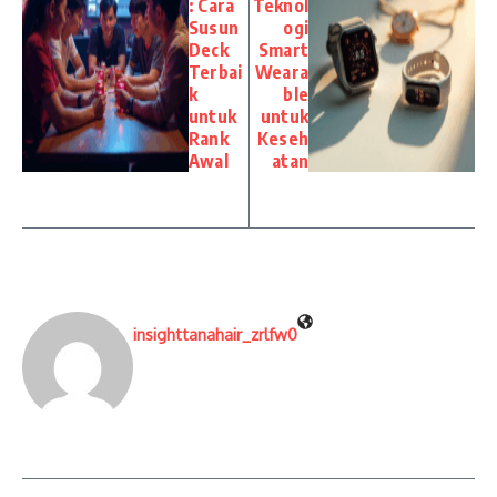
: Cara
Teknol
Susun
ogi
Deck
Smart
Terbai
Weara
k
ble
untuk
untuk
Rank
Keseh
Awal
atan
insighttanahair_zrlfw0