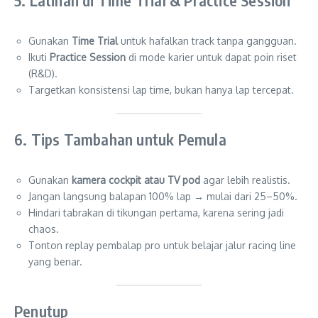
5. Latihan di Time Trial & Practice Session
Gunakan
Time Trial
untuk hafalkan track tanpa gangguan.
Ikuti
Practice Session
di mode karier untuk dapat poin riset
(R&D).
Targetkan konsistensi lap time, bukan hanya lap tercepat.
6. Tips Tambahan untuk Pemula
Gunakan
kamera cockpit atau TV pod
agar lebih realistis.
Jangan langsung balapan 100% lap → mulai dari 25–50%.
Hindari tabrakan di tikungan pertama, karena sering jadi
chaos.
Tonton replay pembalap pro untuk belajar jalur racing line
yang benar.
Penutup