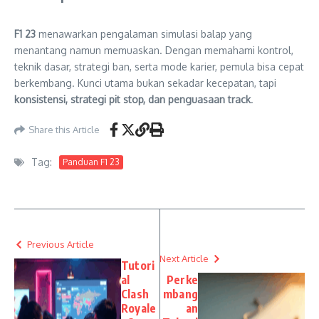
F1 23
menawarkan pengalaman simulasi balap yang
menantang namun memuaskan. Dengan memahami kontrol,
teknik dasar, strategi ban, serta mode karier, pemula bisa cepat
berkembang. Kunci utama bukan sekadar kecepatan, tapi
konsistensi, strategi pit stop, dan penguasaan track
.
Share this Article
Tag:
Panduan F1 23
Previous Article
Next Article
Tutori
al
Perke
Clash
mbang
Royale
an