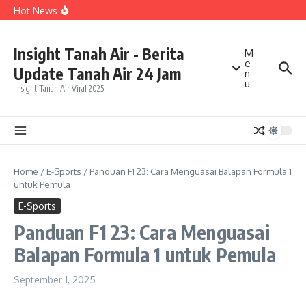
Lewati ke konten
BPKP Buka Perhitungan Kerugian Negara Rp992,8 Miliar
Hot News
dalam Kasus LPEI, Ini yang Jadi Sorotan
Ambisi PSI Jadikan Jawa Tengah “Kandang Gajah”
Menuai Sorotan, Target Politik Dinilai Terlalu Tinggi
Pengendara Motor Diduga Melawan Arah di Pakansari,
Insight Tanah Air - Berita
M
Tiga Orang Terluka dalam Kecelakaan
e
Update Tanah Air 24 Jam
n
u
Insight Tanah Air Viral 2025
Home
/
E-Sports
/
Panduan F1 23: Cara Menguasai Balapan Formula 1
untuk Pemula
E-Sports
Panduan F1 23: Cara Menguasai
Balapan Formula 1 untuk Pemula
September 1, 2025