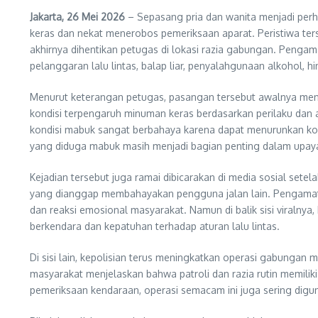
Jakarta, 26 Mei 2026
– Sepasang pria dan wanita menjadi perh
keras dan nekat menerobos pemeriksaan aparat. Peristiwa ter
akhirnya dihentikan petugas di lokasi razia gabungan. Penga
pelanggaran lalu lintas, balap liar, penyalahgunaan alkohol, h
Menurut keterangan petugas, pasangan tersebut awalnya menu
kondisi terpengaruh minuman keras berdasarkan perilaku da
kondisi mabuk sangat berbahaya karena dapat menurunkan konse
yang diduga mabuk masih menjadi bagian penting dalam upaya 
Kejadian tersebut juga ramai dibicarakan di media sosial sete
yang dianggap membahayakan pengguna jalan lain. Pengamat so
dan reaksi emosional masyarakat. Namun di balik sisi viralny
berkendara dan kepatuhan terhadap aturan lalu lintas.
Di sisi lain, kepolisian terus meningkatkan operasi gabunga
masyarakat menjelaskan bahwa patroli dan razia rutin memilik
pemeriksaan kendaraan, operasi semacam ini juga sering digun