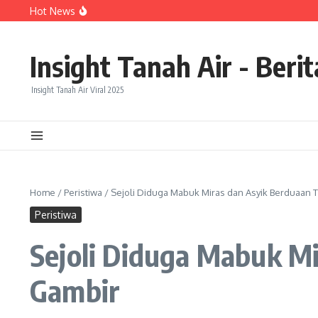
Lewati ke konten
Hot News
BPKP Buka Perhitungan Kerugian Negara Rp992,8 Miliar d
Ambisi PSI Jadikan Jawa Tengah “Kandang Gajah” Menuai S
Pengendara Motor Diduga Melawan Arah di Pakansari, 
Insight Tanah Air - Beri
Insight Tanah Air Viral 2025
Home
/
Peristiwa
/
Sejoli Diduga Mabuk Miras dan Asyik Berduaan Ta
Peristiwa
Sejoli Diduga Mabuk Mi
Gambir