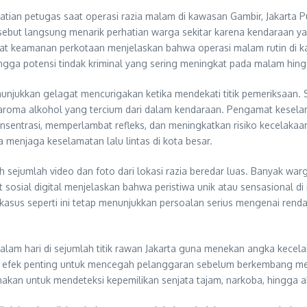
atian petugas saat operasi razia malam di kawasan Gambir, Jakarta
sebut langsung menarik perhatian warga sekitar karena kendaraan ya
mat keamanan perkotaan menjelaskan bahwa operasi malam rutin di k
ingga potensi tindak kriminal yang sering meningkat pada malam hingg
njukkan gelagat mencurigakan ketika mendekati titik pemeriksaan.
n aroma alkohol yang tercium dari dalam kendaraan. Pengamat kes
ntrasi, memperlambat refleks, dan meningkatkan risiko kecelakaan fa
menjaga keselamatan lalu lintas di kota besar.
lah sejumlah video dan foto dari lokasi razia beredar luas. Banyak w
sial digital menjelaskan bahwa peristiwa unik atau sensasional di r
a, kasus seperti ini tetap menunjukkan persoalan serius mengenai r
n malam hari di sejumlah titik rawan Jakarta guna menekan angka k
i efek penting untuk mencegah pelanggaran sebelum berkembang menja
akan untuk mendeteksi kepemilikan senjata tajam, narkoba, hingga a