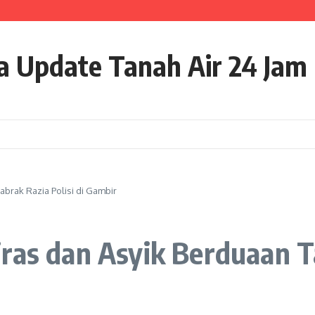
alam Kasus LPEI, Ini yang Jadi Sorotan
orotan, Target Politik Dinilai Terlalu Tinggi
Tiga Orang Terluka dalam Kecelakaan
ta Update Tanah Air 24 Jam
brak Razia Polisi di Gambir
ras dan Asyik Berduaan Ta