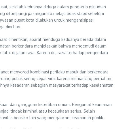
 Pusat, setelah keduanya diduga dalam pengaruh minuman
ng ditumpangi pasangan itu melaju tidak stabil sebelum
awasan pusat kota dilakukan untuk mengantisipasi
a dini hari.
 Saat dihentikan, aparat menduga keduanya berada dalam
elamatan berkendara menjelaskan bahwa mengemudi dalam
tal di jalan raya. Karena itu, razia terhadap pengendara
arganet menyoroti kombinasi perilaku mabuk dan berkendara
uang publik sering cepat viral karena memancing perhatian
endahnya kesadaran sebagian masyarakat terhadap keselamatan
ecelakaan dan gangguan ketertiban umum. Pengamat keamanan
di tindak kriminal atau kecelakaan serius. Selain
ktivitas berisiko lain yang mengancam keamanan publik.