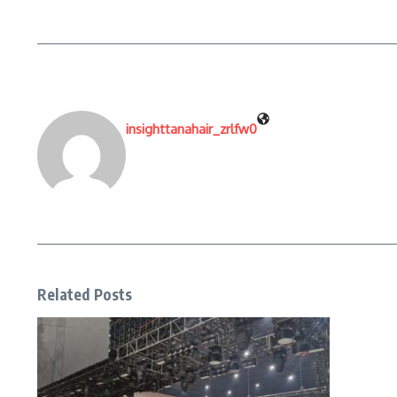
insighttanahair_zrlfw0
Related Posts