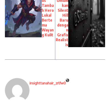
ds
Umum
Tamba
kan
h Hero
Silent
Lokal
Hill
Berte
Baru
ma
denga
Wayan
n
g Kulit
Grafis
Realist
is
insighttanahair_zrlfw0