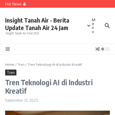
Lewati ke konten
BPKP Buka Perhitungan Kerugian Negara Rp992,8 Miliar
Hot News
dalam Kasus LPEI, Ini yang Jadi Sorotan
Ambisi PSI Jadikan Jawa Tengah “Kandang Gajah”
Menuai Sorotan, Target Politik Dinilai Terlalu Tinggi
Pengendara Motor Diduga Melawan Arah di Pakansari,
Insight Tanah Air - Berita
M
Tiga Orang Terluka dalam Kecelakaan
e
Update Tanah Air 24 Jam
n
u
Insight Tanah Air Viral 2025
Home
/
Tren
/
Tren Teknologi AI di Industri Kreatif
Tren
Tren Teknologi AI di Industri
Kreatif
September 12, 2025